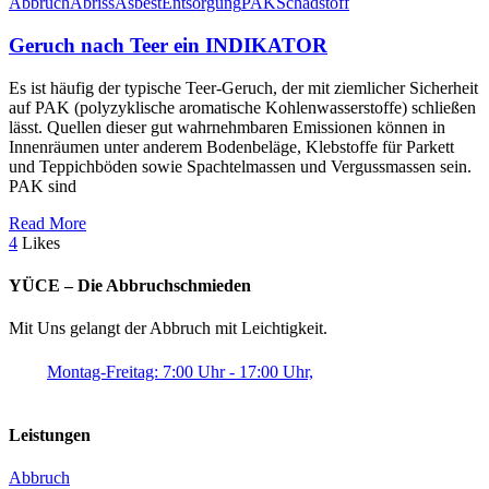
Abbruch
Abriss
Asbest
Entsorgung
PAK
Schadstoff
Geruch nach Teer ein INDIKATOR
Es ist häufig der typische Teer-Geruch, der mit ziemlicher Sicherheit
auf PAK (polyzyklische aromatische Kohlenwasserstoffe) schließen
lässt. Quellen dieser gut wahrnehmbaren Emissionen können in
Innenräumen unter anderem Bodenbeläge, Klebstoffe für Parkett
und Teppichböden sowie Spachtelmassen und Vergussmassen sein.
PAK sind
Read More
4
Likes
YÜCE – Die Abbruchschmieden
Mit Uns gelangt der Abbruch mit Leichtigkeit.
Montag-Freitag: 7:00 Uhr - 17:00 Uhr,
Leistungen
Abbruch