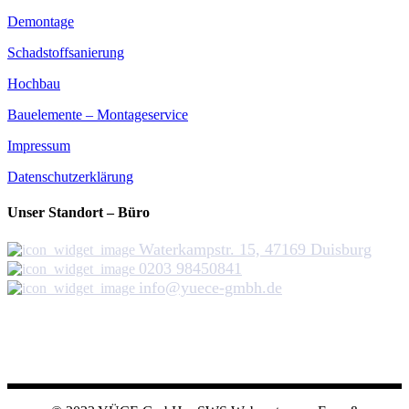
Demontage
Schadstoffsanierung
Hochbau
Bauelemente – Montageservice
Impressum
Datenschutzerklärung
Unser Standort – Büro
Waterkampstr. 15, 47169 Duisburg
0203 98450841
info@yuece-gmbh.de
YÜCE